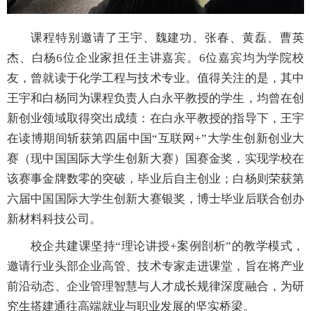
课程特别邀请了王宇、魏建功、张春、黄磊、曹英
杰、白杨
6
位企业家担任主讲嘉宾。
6
位嘉宾均为学院校
友，曾就读于化学工程与技术专业。值得关注的是，其中
王宇和白杨同为课程负责人白永平教授的学生，均曾在创
新创业领域取得突出成绩：在白永平教授的指导下，王宇
在读博期间斩获第四届中国“互联网
+
”大学生创新创业大
赛（现中国国际大学生创新大赛）国赛金奖，实现学校在
该赛事金牌数零的突破，毕业后自主创业；白杨则荣获第
六届中国国际大学生创新大赛银奖，博士毕业后联合创办
新材料科技公司。
校企共建课坚持
“理论讲授
+
案例剖析”的教学模式，
邀请行业头部企业高管、技术专家走进课堂，旨在将产业
前沿动态、企业管理智慧与人才成长规律深度融合，为研
究生搭建通往高端就业与职业发展的坚实桥梁。