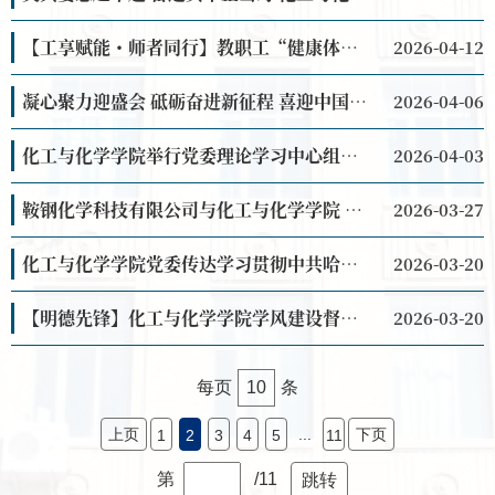
【工享赋能・师者同行】教职工“健康体态与身体功能恢复课堂”正式开课
2026-04-12
凝心聚力迎盛会 砥砺奋进新征程 喜迎中国共产党哈尔滨工业大学第十四次党员代表大会
2026-04-06
化工与化学学院举行党委理论学习中心组学习暨树立和践行正确政绩观学习教育读书班开班式
2026-04-03
鞍钢化学科技有限公司与化工与化学学院 “学雷锋”活动团建共建交流会成功举办
2026-03-27
化工与化学学院党委传达学习贯彻中共哈尔滨工业大学第十三届委员会第十七次 全体（扩大）会议精...
2026-03-20
【明德先锋】化工与化学学院学风建设督导队党支部与黑龙江省地震局多个党支部联合开展主题党日活...
2026-03-20
每页
10
条
上页
...
下页
1
2
3
4
5
11
第
/11
跳转