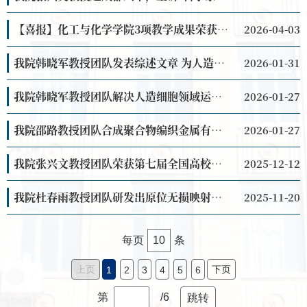
【喜报】化工与化学学院3项教学成果荣获省级教学成果奖
2026-04-03
我院韩晓军教授团队发表综述文章 为人造细胞代谢领域提供重要参考
2026-01-31
我院韩晓军教授团队解决人造细胞领域运用G蛋白偶联受体信号转导调控物质代谢难题
2026-01-27
我院邵路教授团队合成聚合物编织金属有机框架玻璃膜实现超强耐压碳捕集
2026-01-27
我院张兴文教授团队荣获第七届全国高校混合式教学设计创新大赛一等奖及数智教育专项奖
2025-12-12
我院杜春雨教授团队研发出原位无损映射技术 实现商用锂离子电池内部反应的原位时空解析
2025-11-20
每页
10
条
上页
下页
1
2
3
4
5
6
第
/6
跳转