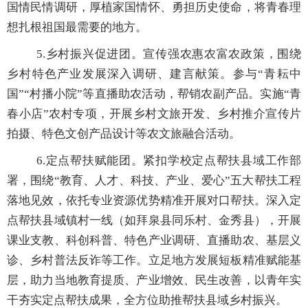
国情民情调研，厚植家国情怀、勇担历史使命，将青春理
想扎根祖国最需要的地方。
5.
乡村振兴促进团。宣传强农惠农富农政策，围绕
乡村特色产业发展深入调研、建言献策。参
与“青耘中
国”“村播小院”等直播助农活动，帮销农副产品。实施“青
春小店”
农村专项，开展乡村文旅开发、乡村推介宣传片
拍摄、特色文创产品设计等农文旅融合活动。
6.
定点帮扶赋能团。紧扣学校定点帮扶县域工作部
署，围绕
“
教育、人才、科技、产业、爱心
”
五大帮扶工程
落地见效，依托专业资源优势精准开展对口帮扶。深入定
点帮扶县域镇村一线（如拜泉县同乐村、金秀县），开展
课业支教、科创科普、特色产业调研、直播助农、基层义
诊、乡村普法反诈等工作。立足地方发展短板精准赋能基
层，助力当地教育提质、产业增效、民生改善，以青年实
干夯实定点帮扶成果，全方位助推帮扶县域乡村振兴。