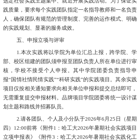
选定社会实践主题集中、就近开展实践活动。为了保证实
践质量，要求每个实践团队指定一名指导教师和一名负责
人，确保团队有规范的管理制度、完善的运作模式、明确
的实践规划、显著的服务成效。
五、申报立项与评审
1.
本次实践将以学院为单位汇总上报，跨学院、学
部、校区组建的团队须申报至团队负责人所
在单位进行审
核，学校不接受个人申报。其中学院团委负责指导申
报“国情社情民情实践”“科研实践”的实践项目。其
余实践
项目仅按相关通知要求向相关单位申报和提交总结即可，
无需重复提交申报材料。品牌项目学院团委将统一设计谋
划主题和路线并招募队员。
2.
请各团队、个人及小分队于
2026
年
6
月
25
日（星期
四）
12:00
前将《附件
1
：哈工大
2026
年暑期社会实践项目
立项申报表》《附件
3
：哈工大
2026
年暑期社会实践化工