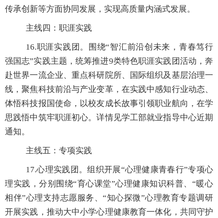
传承创新等方面协同发展，实现高质量内涵式发展。
主线四：职涯实践
16.
职涯实践团。围
绕“智汇前沿创未来，青春笃行
强国志”实践主题，统
筹推进
9
类特色职涯实践团活动，奔
赴世界一流企业、重点科研院所、国际组织及基层治理一
线，聚焦科技前沿与产业变革，在实践中感知行业动态、
体悟科技报国使命，以校友成长故事引领职业航向，在学
思践悟中筑牢职涯初心。详情见学工部就业指导中心近期
通知。
主线五：专项实践
17.
心理实践团。组织
开展“心理健康青春行”专项心
理实践，分别围绕“育心课堂”心理健康知识科普、“暖心
相伴”心理支持志愿服务、“知心探微”心理教
育专题调研
开展实践，推动大中小学心理健康教育一体化，共同守护