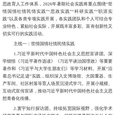
思政育人工作体系，
2026
年暑期社会实践将重点围绕
“
世
情国情社情民情实践
”“
思政实践
”“
科研实践
”“
职涯实
践
”
以及各类专项实践开展，各实践团队和个人可结合专
业特色，紧贴社会实际，开展既丰富多彩、富有创新性又
切实可行的实践活动。
主线一：世情国情社情民情实践
1.
习近平新时代中国特色社会主义思想宣讲团。深
学细悟《习近平著作选读》《习近平谈治国理政》等重要
著作和《习近平与大学生朋友们》等学习材料。开展
“
沿
着总书记足迹
”
实践，组织深入文博场馆、大国重器、生
产车间、社区村落等育人场景沉浸式学习。开展小规模、
互动式宣传宣讲，推动习近平新时代中国特色社会主义思
想青春化传播。
2.
寰宇知行探访团。持续拓宽国际视野，强化学术