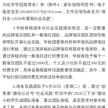
与化学学院推荐表》和《附件
4
：家长知情同意书》电子
版发送至
18246010379@163.com
，文件压缩包命名为
“
项
目名
+2026
年暑期社会实践
”
。
3.
学校将根据本次社会实践报名情况，设一定数量
的品牌项目团队和一般项目团队，品牌项目团队需指导教
师带队开展社会实践。学校团委将对所有申报的品牌项目
进行审核，通过立项审核的品牌项目将获得专项资助，未
通过审核的按一般项目进行经费支持。学校将给予每个一
般项目团队不超过
1000
元、个人及小分队不超过
300
元的
经费支持，具体金额视最终结题数量情况确定。其中，寰
宇知行探访团经费支持情况待单独沟通。
4.
请各实践团队于
6
月
30
日（星期二）前，通
过“创
青春”微信公众号“社会实践”栏目中的“
2026
三下乡
”
微信
小程序完成团队报备、重点团队推报、基层需求对接等相
关工作。未登记备案的团队将不能参与品牌项目团队的遴