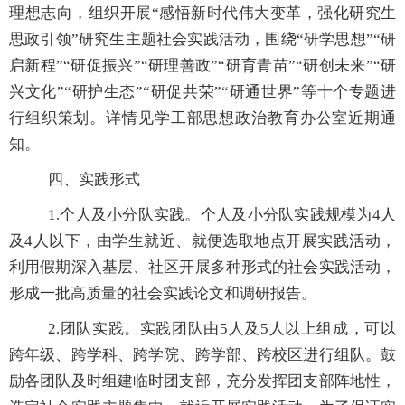
理想志向，组织开
展“感悟新时代伟大变革，强化研究生
思政引领”研究生主题社会实践活动，围绕“研学思想”“研
启新程”“研促振兴”“研理善政”“研育青苗”“研创未来”“研
兴文化”“研护生态”“研促共荣”“研通世界”等
十个专题进
行组织策划。详情见学工部思想政治教育办公室近期通
知。
四、实践形式
1.
个人及小分队实践。个人及小分队实践规模为
4
人
及
4
人以下，由学生就近、就便选取地点开展实践活动，
利用假期深入基层、社区开展多种形式的社会实践活动，
形成一批高质量的社会实践论文和调研报告。
2.
团队实践。实践团队由
5
人及
5
人以上组成，可以
跨年级、跨学科、跨学院、跨学部、跨校区进行组队。鼓
励各团队及时组建临时团支部，充分发挥团支部阵地性，