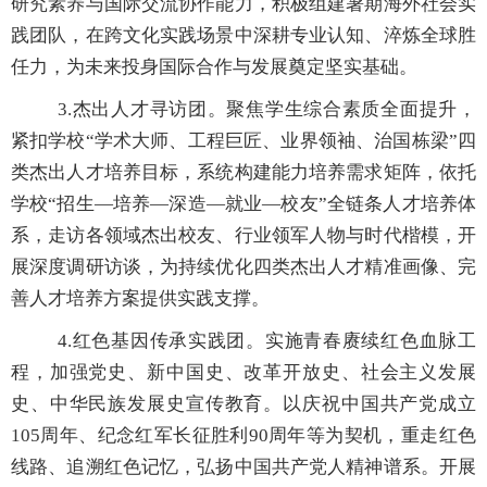
研究素养与国际交流协作能力，积极组建暑期海外社会实
践团队，在跨文化实践场景中深耕专业认知、淬炼全球胜
任力，为未来投身国际合作与发展奠定坚实基础。
3.
杰出人才寻访团。聚焦学生综合素质全面提升，
紧扣学
校“学术大师、工程巨匠、业界领袖、治国栋梁”四
类杰出人才培养目标，系统构建能力培养需求矩阵，依托
学校“招生—培养—深造—就业—校友”全链
条人才培养体
系，走访各领域杰出校友、行业领军人物与时代楷模，开
展深度调研访谈，为持续优化四类杰出人才精准画像、完
善人才培养方案提供实践支撑。
4.
红色基因传承实践团。实施青春赓续红色血脉工
程，加强党史、新中国史、改革开放史、社会主义发展
史、中华民族发展史宣传教育。以庆祝中国共产党成立
105
周年、纪念红军长征胜利
90
周年等为契机，重走红色
线路、追溯红色记忆，弘扬中国共产党人精神谱系。开展