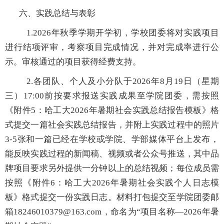
六、实践总结与表彰
1.2026
年秋季学期开学初，学校团委将对实践项目
进行结项评审，考察项目完成情况，并对完成率进行公
示。审核通过的项目获得经费支持。
2.
各团队、个人及小分队于
2026
年
8
月
19
日（星期
三）
17:00
前按要求报送实践成果至学院团委，需按照
《附件
5
：哈工大
2026
年暑期社会实践总结报告模板》格
式提交一篇社会实践总结报告，并附上实践过程中的照片
3-5
张和一篇已经在学校或学院、学部媒体平台上发布，
能反映实践过程的新闻稿、视频或者公众号推送，其中品
牌项目要求另外提供一分钟以上的总结视频；每位成员需
按照《附件
6
：哈工大
2026
年暑期社会实践个人日志模
板》格式提交一份实践日志。材料打包提交至学院团委邮
箱
18246010379@163.com
，命名为
“
项目名称
—2026
年暑