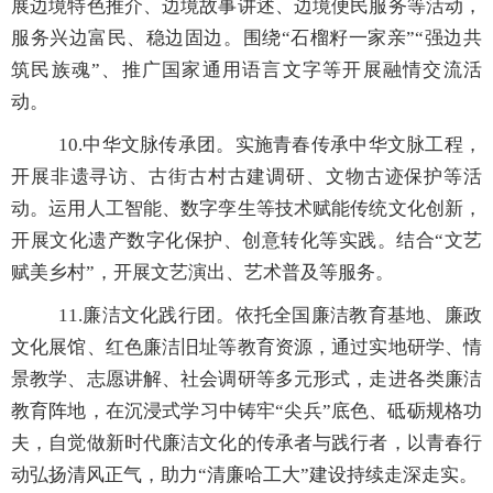
展边境特色推介、边境故事讲述、边境便民服务等活动，
服务兴边富民、稳边固边。围绕
“石榴籽一家亲”“强边共
筑民族魂”
、推广国家通用语言文字等开展融情交流活
动。
10.
中华文脉传承团。实施青春传承中华文脉工程，
开展非遗寻访、古街古村古建调研、文物古迹保护等活
动。运用人工智能、数字孪生等技术赋能传统文化创新，
开展文化遗产数字化保护、创意转化等实践。结
合“文艺
赋美乡村”
，开展文艺演出、艺术普及等服务。
11.
廉洁文化践行团。依托全国廉洁教育基地、廉政
文化展馆、红色廉洁旧址等教育资源，通过实地研学、情
景教学、志愿讲解、社会调研等多元形式，走进各类廉洁
教育阵地，在沉浸式学习中铸
牢“尖兵”底
色、砥砺规格功
夫，自觉做新时代廉洁文化的传承者与践行者，以青春行
动弘扬清风正气，助力
“
清廉哈工大
”
建设持续走深走实。