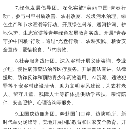
7.
绿色发展倡导团。深化
实施“美丽中国·青春行
动”，
参与村容村貌改善、农村改厕、垃圾污水治理、绿
色生产和节水灌溉等行动。开展绿色科考、巡河护河、耕
地保护、生态宣讲等青年绿色发展教育实践。
开展“青春
守护中国粮”行动，通过“光盘行动”、农耕实践、粮食安
全宣传
，爱惜粮食、节约食物。
8.
社会服务践行团。深入乡村开展义诊咨询、专业
护理、慢性病筛查防治等医疗服务。开展普法宣讲、法律
援助、防诈反诈和预防青少年药物滥用、
AI
沉溺、违法犯
罪等平安乡村建设活动。助力文明乡风建设，为农村老
人、留守儿童、残障人士等群体提供助学帮扶、亲情陪
伴、安全照护、心理咨询等服务。
9.
卫国戍边服务团。奔赴国门口岸、边防哨所、新
时代军史场馆等，实地开展国防教育和国家安全教育。开