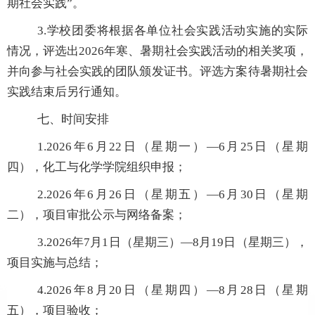
期社会实践
”
。
3.
学校团委将根据各单位社会实践活动实施的实际
情况，评选出
2026
年寒、暑期社会实践活动的相关奖项，
并向参与社会实践的团队颁发证书。评选方案待暑期社会
实践结束后另行通知。
七、时间安排
1.2026
年
6
月
22
日（星期一）
—6
月
25
日（星期
四），化工与化学学院组织申报；
2.2026
年
6
月
26
日（星期五）
—6
月
30
日（星期
二），项目审批公示与网络备案；
3.2026
年
7
月
1
日（星期三）
—8
月
19
日（星期三），
项目实施与总结；
4.2026
年
8
月
20
日（星期四）
—8
月
28
日（星期
五），项目验收；