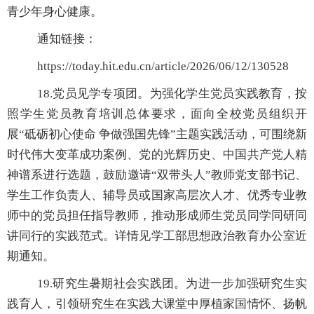
青少年身心健康。
通知链接：
https://today.hit.edu.cn/article/2026/06/12/130528
18.
党员见学专项团。为强化学生党员实践教育，按
照学生党员教育培训总体要求，面向全校党员组织开
展
“砥砺初心使命 争做强国先锋”主
题实践活动，可围绕新
时代伟大变革成功案例、党的光辉历史、中国共产党人精
神谱系进行选题，鼓励邀请
“
双带头人
”
教师党支部书记、
学生工作负责人、辅导员或国家高层次人才、优秀专业教
师中的党员担任指导教师，推动形成师生党员同学同研同
讲同行的实践范式。详情见学工部思想政治教育办公室近
期通知。
19.
研究生暑期社会实践团。为进一步加强研究生实
践育人，引领研究生在实践大课堂中厚植家国情怀、扬帆