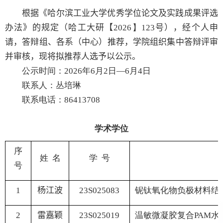
根据《哈尔滨工业大学优秀学位论文
及实践成果
评选
办法》的规定（
哈工大研
【
202
6
】
1
2
3
号），经
个人申
请，答辩组、
各系（中心）推荐，学院组织集中答辩评审
并审核，现将拟推荐人选予以公示。
公示时间：
202
6
年6
月
2
日—6
月4
日
联系人：丛培琳
联系电话：
86413708
学术学位
序
姓 名
学 号
号
1
杨江波
23S025083
铌钛氧化物负极材料结
2
雷嘉颖
23S025019
温敏微凝胶复合
PAM
水