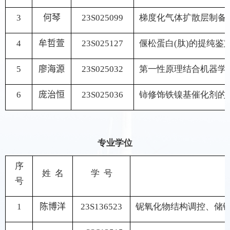
3
何琴
23S025099
梯度化气体扩散层制备
4
牟哲萱
23S025127
偃松蛋白
(
肽
)
的提纯鉴
5
廖海源
23S025032
第一性原理结合机器学
6
庞治恒
23S025036
铈修饰铁镍基催化剂的
专业学位
序
姓 名
学 号
号
1
陈博洋
23S136523
铌氧化物结构调控、储